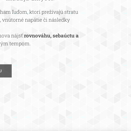
am ľuďom, ktorí prežívajú stratu
, vnútorné napätie či následky
nova nájsť
rovnováhu, sebaúctu a
stným tempom.
U