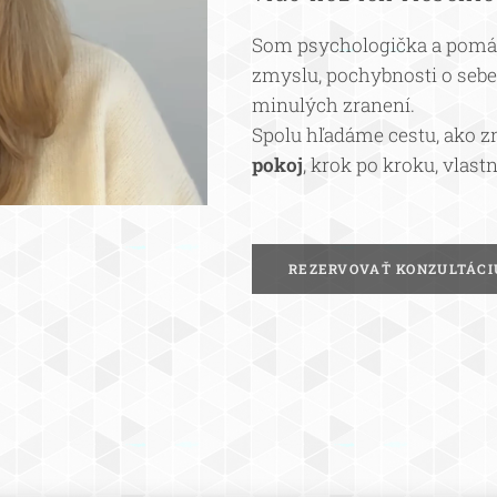
Som psychologička a pomáh
zmyslu, pochybnosti o sebe
minulých zranení.
Spolu hľadáme cestu, ako z
pokoj
, krok po kroku, vla
REZERVOVAŤ KONZULTÁCI