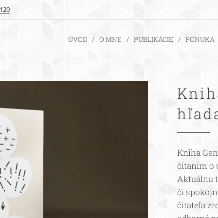
 120
ÚVOD
O MNE
PUBLIKÁCIE
PONUKA
Knih
hľad
Kniha Gen
čítaním o
Aktuálnu 
či spokojn
čitateľa 