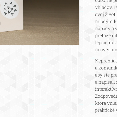
odborné p
vhľadov, r
svoj život
mladým ľu
nápady a v
pretože ni
lepšiemu a
neuvedomo
Neprehliad
a komuniká
aby ste pr
a napísali 
interaktív
Zodpovedná
ktorá vnie
praktické 