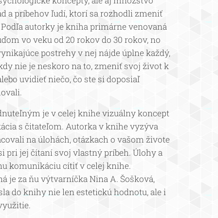
sychologické koncepty, ale aj množstvo
ád a príbehov ľudí, ktorí sa rozhodli zmeniť
. Podľa autorky je kniha primárne venovaná
ďom vo veku od 20 rokov do 30 rokov, no
ynikajúce postrehy v nej nájde úplne každý,
kdy nie je neskoro na to, zmeniť svoj život k
lebo uvidieť niečo, čo ste si doposiaľ
vali.
nuteľným je v celej knihe vizuálny koncept
cia s čitateľom. Autorka v knihe vyzýva
acovali na úlohách, otázkach o vašom živote
si pri jej čítaní svoj vlastný príbeh. Úlohy a
nu komunikáciu cítiť v celej knihe.
 je za ňu výtvarníčka Nina A. Šošková,
sla do knihy nie len estetickú hodnotu, ale i
využitie.