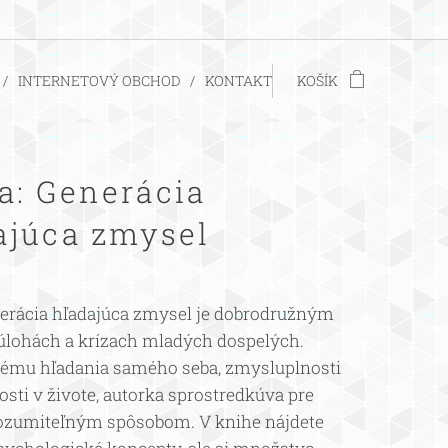
INTERNETOVÝ OBCHOD
KONTAKT
KOŠÍK
a: Generácia
ajúca zmysel
erácia hľadajúca zmysel je dobrodružným
 úlohách a krízach mladých dospelých.
tému hľadania samého seba, zmysluplnosti
osti v živote, autorka sprostredkúva pre
zrozumiteľným spôsobom. V knihe nájdete